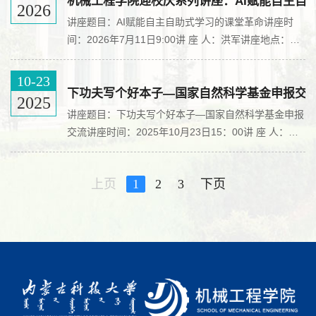
任。长期从事超声无损检测与控制原理和技术的教学和
机械工程学院迎校庆系列讲座：AI赋能自主自
2026
研究工作，提出了缺陷和残余应力的多维量化超声检测
讲座题目：AI赋能自主自助式学习的课堂革命讲座时
与自动控制技术，创新了低应力制造技术原理和方法，
间：2026年7月11日9:00讲 座 人：洪军讲座地点：青
包括低应力焊接、低应力加工、低应力铸造、低应力增
山宾馆迎宾楼二楼211会议室主讲人简介：洪军，西安
材、低应力折弯...
交通大学党委常委、副校长、现代设计及转子轴承系统
10-23
教育部重点实验室主任。兼任中国机械工程学会常务理
下功夫写个好本子—国家自然科学基金申报交
2025
事、中国机械工程学会机械工业自动化分会主任委员、
讲座题目：下功夫写个好本子—国家自然科学基金申报
中国机械工程学会成组与智能集成技术分会副主任委
交流讲座时间：2025年10月23日15：00讲 座 人：黄
员、工信部“制造基础技术与关键部件”重点专项专家组
洪钟讲座地点：腾飞楼C509会议室主讲人简介：黄洪
成员等。成果获国...
钟，博士、首批二级教授（2007）、博士生导师，电
上页
1
2
3
下页
子科技大学国际合作与国际教育委员会主任，电子科技
大学科技委副主任，电子科技大学系统可靠性与安全性
研究中心主任，享受国务院政府特殊津贴专家，国家杰
出青年科学基金B类获得者，全国百篇优秀博士学位论
文获得者，教育部高等...