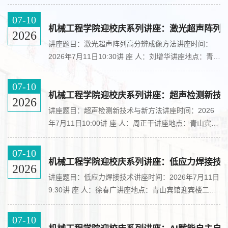
人：李宝童讲座地点：青山宾馆迎宾楼二楼211会议室
主讲人简介：李宝童，西安交通大学教授、博士生导
07-10
师，入选国家级青年人才计划。主要从事复杂热流结构
机械工程学院迎校庆系列讲座：激光超声阵列
2026
拓扑优化领域的基础前沿与关键技术研究，科研成果获
讲座题目：激光超声阵列高分辨成像方法讲座时间：
教育部技术发明一等奖（2022年，排名第一）、陕西
2026年7月11日10:30讲 座 人：刘增华讲座地点：青山
省技术发明一等奖（2019年，排名第二）。教学成果
宾馆迎宾楼二楼211会议室主讲人简介：刘增华，北京
获全国高校教师教学...
工业大学信息科学技术学院教授，博士生导师。长期从
07-10
事无损检测技术与仪器、新型传感器研制、结构健康监
机械工程学院迎校庆系列讲座：超声检测新技
2026
测等方面的研究。现为国际权威期刊《Ultrasonics》和
讲座题目：超声检测新技术与新方法讲座时间：2026
《Nondestructive Testing and Evaluation》编委；
年7月11日10:00讲 座 人：周正干讲座地点：青山宾馆
《Sensors》专刊主编；中国无损检测学会会刊《无损
迎宾楼二楼211会议室主讲人简介：周正干，北京航空
检测》副主编；中...
航天大学机械工程及自动化学院教授、博士生导师，现
07-10
任中国机械工程学会无损检测分会副主任委员、中国声
机械工程学院迎校庆系列讲座：低应力焊接技
2026
学学会检测声学分会委员。担任第五届中国国际复合材
讲座题目：低应力焊接技术讲座时间：2026年7月11日
料科技大会（CCCM—5）学术委员会成员。长期从事
9:30讲 座 人：徐春广讲座地点：青山宾馆迎宾楼二楼
超声探测与成像、自动化检测技术等领域研究，主持国
211会议室主讲人简介：徐春广，北京理工大学二级教
家自然科学基金项目...
授、特聘首席科学家、先进加工技术重点学科实验室主
07-10