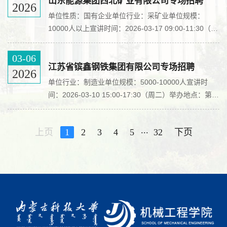
殊钢有限公司2026届校园招聘简章【企业简介】大冶
山东能源集团西北矿业有限公司专场招聘
2026
特殊钢有限公司（简称：大冶特钢），始建于1913
单位性质：国有企业单位行业：采矿业单位规模：
年，具有百年历史，是中国近代“钢铁摇篮”，地处都市
10000人以上宣讲时间：2026-03-17 09:00-11:30（周
圈副中心城市黄石市，是中国品种规格最齐全的高品质
二）举办地点：第三多功能厅宣讲学校：内蒙古科技大
棒材、高端中厚壁无缝钢管、高...
学宣讲类别：线下宣讲会​宣讲会详情山东能源集团西北
03-06
矿业有限公司招聘简章一、公司简介西北矿业是山东能
江苏省镔鑫钢铁集团有限公司专场招聘
2026
源集团的全资二级子公司。2021年，山东能源集团整
单位行业：制造业单位规模：5000-10000人宣讲时
合旗下淄矿集团、龙矿集团、新矿集团、肥城煤业、临
间：2026-03-10 15:00-17:30（周二）举办地点：第一
矿集团5家非上市公司单位区域产业资源，于同年12月
多功能厅宣讲学校：内蒙古科技大学宣讲类别：线下宣
在西安市注册成立西...
讲会宣讲会详情镔鑫钢铁校园招聘简章公司简介： 江
...
上页
1
2
3
4
5
32
下页
苏省镔鑫钢铁集团有限公司成立于2008年2月，注册资
本21亿元，坐落于连云港市赣榆区，占地5000余亩。
经过十余年发展，现已成为以钢铁生产为主业，横跨工
业气体制造、超高压煤气发电、开发投资、综合贸易、
物流及房地产等领域的...