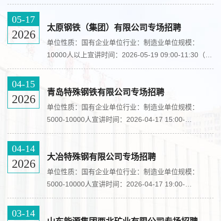
能厅宣讲学校：内蒙古科技大学宣讲类别：线下宣讲会
简历投递邮箱：gaolei@hengli.com招聘部门电话：
05-17
0411-66522607宣讲会详情恒力重工产业园2026届校
太原钢铁（集团）有限公司专场招聘
2026
园招聘简章一、企业简介恒力集团始建于1994年，从
单位性质：国有企业单位行业：制造业单位规模：
纺织起步，现已布局苏州、大连、营口、宿迁、南通、
10000人以上宣讲时间：2026-05-19 09:00-11:30（周
泸州、惠州、贵阳等生产基地，实现从“原油—芳烃、
二）举办地点：第一多功能厅宣讲学校：内蒙古科技大
乙烯—精对苯二甲酸（PTA...
学宣讲类别：线下宣讲会简历投递邮箱：
04-15
tgzp@tisco.com.cn​宣讲会详情太原钢铁（集团）有限
青岛特殊钢铁有限公司专场招聘
2026
公司（简称“太钢集团”）是中国宝武不锈钢产业一体化
单位性质：国有企业单位行业：制造业单位规模：
运营的旗舰平台公司。公司拥有国家级重点实验室、国
5000-10000人宣讲时间：2026-04-17 15:00-
家级技术中心等科研平台，累计掌握800余项核心专利
17:30（周五）举办地点：第三多功能厅宣讲学校：内
技术，主导或参与制定我国70%...
蒙古科技大学宣讲类别：线下宣讲会​中信泰富特钢集团
04-14
股份有限公司-青岛特殊钢铁有限公司校园招聘简章青
大冶特殊钢有限公司专场招聘
2026
岛特殊钢铁有限公司（简称：青岛特钢）隶属中信泰富
单位性质：国有企业单位行业：制造业单位规模：
特钢集团，是其五大特钢制造基地，地处山东省青岛市
5000-10000人宣讲时间：2026-04-17 19:00-
西海岸经济新区董家口临港产业区，占地9297亩，紧
21:00（周五）举办地点：第三多功能厅宣讲学校：内
邻董家口港40万吨级矿石码头，...
蒙古科技大学宣讲类别：线下宣讲会​宣讲会详情大冶特
03-14