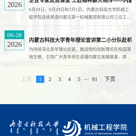
授专题党课。学院全体教职工参加了学习。党课围绕深
企业专家走进课堂 工匠精神薪火相传——内蒙
2026
刻领会树立和践行正确政绩观的重大意义、准确把握树
​6月24日、6月29日和7月1日，内蒙古科技大学机械工
立和践行正确政绩观的科学内涵、以正确政绩观推动学
程学院连续邀请内蒙古第一机械集团有限公司三位工艺
院各项事业高质量发展三个方面展开系统讲解，同时结
专家走进《机械制造工艺学》课堂，为本科生带来系列
合红旗渠精神、右玉...
理论与实践深度融合的精彩课程。三次讲座各有侧重，
06-28
共同构建了从基础到应用的完整知识链。6月24日，首
内蒙古科技大学青年理论宣讲第二小分队赴机
2026
位专家聚焦机械制造工艺，结合典型零部件加工案例，
为持续深化青年理论武装，推动党的创新理论在校园落
深入讲解了工艺路线设计、工序优化对机械产品质量的
地生根，引导广大青年师生读懂内蒙古发展故事、厚植
影响。6月29日，第二位专家围绕装配工艺，以实际产
北疆家国情怀，6月25日下午，内蒙古科技大学青年理
品为例，生动演...
论宣讲第二小分队走进机械工程学院，开展了主题鲜
...
上页
1
2
3
4
5
91
下页
明、内容鲜活的校园理论巡讲活动。宣讲会由机械工程
学院党委副书记兼副院长罗宁主持，学院师生代表到场
聆听学习。活动伊始，罗宁作开场致辞，介绍了本次青
年理论宣讲活动的背景、意义以及宣讲团成员，勉励在
场师生认真聆听、...