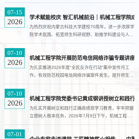
行。机械工程学院代表队的三件作品“游刃有余-小型商
户草鱼处理一体机”“金鳞甲-多功能鲤鱼自动处理机”“优
07-15
芹智联-一体化清芹加工包装机”成功晋级全国总决赛，
学术赋能校庆 智汇机械前沿｜机械工程学院成
2026
并全部斩获国家级一等奖，实现了我校在该项赛事上的
为热烈庆祝内蒙古科技大学建校70周年，进一步浓厚学
历史性突破。全国大学生机械创新设计大赛每两年举办
院学术氛围、拓宽师生科研视野、助推学科建设与人才
一次，是首批纳入全国普通高校学科竞赛排行榜的竞赛
培养高质量发展，2026年7月11日上午，机械工程学院
之...
迎校庆系列高端学术讲座在青山宾馆迎宾楼二楼211会
07-10
议室顺利举行。本次讲座特邀洪军、徐春广、周正干、
机械工程学院开展防范电信网络诈骗专题讲座
2026
刘增华、李宝童五位国内知名专家学者做客讲学，为学
为扎实推进2026年度“全民反诈在行动”集中宣传月工
院师生带来多领域、多维度的前沿学术成果分享，讲座
作，有效防范校园电信网络诈骗案件发生，提升师生识
由学院副院长郭晓峰教授主持，学院教师、研究生代表
骗、防骗、拒骗能力，2026年7月9日下午，机械工程
到场参会学习。...
学院在腾飞楼C509会议室举行防范电信网络诈骗专题
07-10
讲座。本次讲座特邀昆区公安分局蔚嘉辉警官主讲，学
机械工程学院党委书记黄成钢讲授树立和践行
2026
院党委副书记兼副院长罗宁主持会议，学院全体班主
为扎实开展树立和践行正确政绩观学习教育，牢牢把握
任、学生干部代表到场参加了学习。讲座上，蔚嘉辉警
立德树人根本任务，2026年7月9日下午，机械工程学
官结合真实警情案例，围绕大学生高发诈骗类型开展深
院党委书记黄成钢在腾飞楼C509会议室以《树立和践
度拆解。针对校内频...
行正确政绩观 推动学院各项事业高质量发展》为题讲
07-01