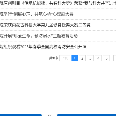
院原创剧目《传承机械魂，共铸科大梦》荣获“我与科大共奋进”
院举行“剧展心声，共筑心桥”心理剧大赛
院荣获内蒙古科技大学第九届健身操舞大赛二等奖
院开展“珍爱生命，预防溺水”主题教育活动
院组织观看2025年春季全国高校消防安全公开课
2
3
4
5
...
共91条
上页
1